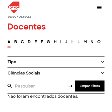
Início
/
Pessoas
Docentes
A
B
C
D
E
F
G
H
I
J
K
L
M
N
O
P
Tipo
Ciências Sociais
Limpar Filtros
Não foram encontrados docentes.