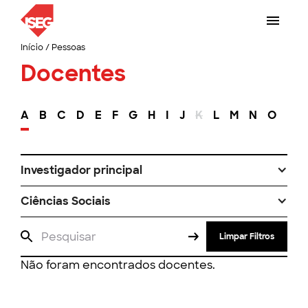
Início
/
Pessoas
Docentes
A
B
C
D
E
F
G
H
I
J
K
L
M
N
O
P
Investigador principal
Ciências Sociais
Limpar Filtros
Não foram encontrados docentes.