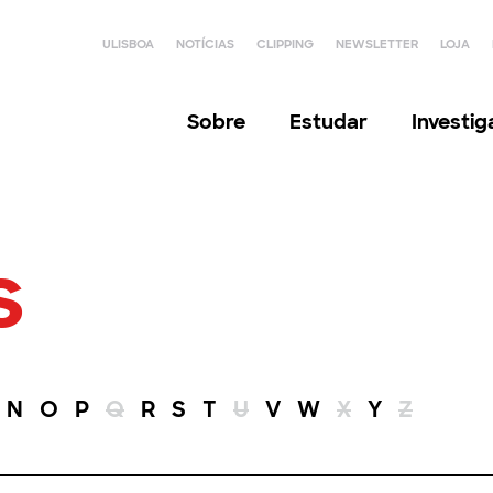
ULISBOA
NOTÍCIAS
CLIPPING
NEWSLETTER
LOJA
Sobre
Estudar
Investi
s
N
O
P
Q
R
S
T
U
V
W
X
Y
Z