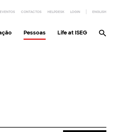
EVENTOS
CONTACTOS
HELPDESK
LOGIN
ENGLISH
gação
Pessoas
Life at ISEG