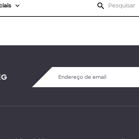
ciais
EG