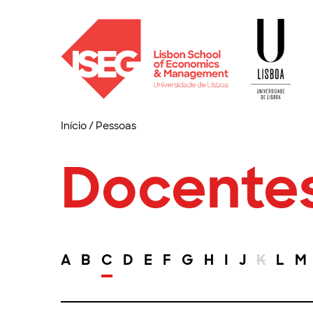
Início
/
Pessoas
Docente
A
B
C
D
E
F
G
H
I
J
K
L
M