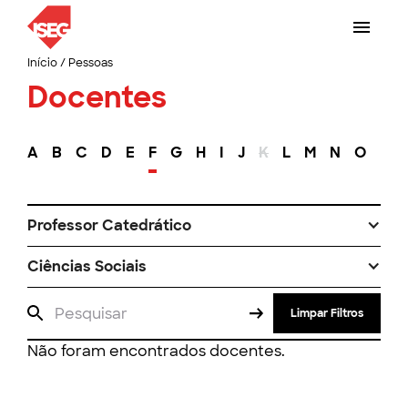
Início
/
Pessoas
Docentes
A
B
C
D
E
F
G
H
I
J
K
L
M
N
O
P
Professor Catedrático
Ciências Sociais
Limpar Filtros
Não foram encontrados docentes.