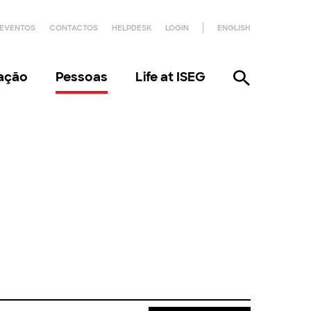
EVENTOS
CONTACTOS
HELPDESK
LOGIN
ENGLISH
gação
Pessoas
Life at ISEG