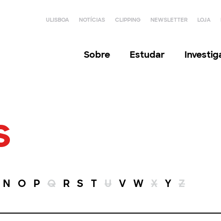
ULISBOA
NOTÍCIAS
CLIPPING
NEWSLETTER
LOJA
Sobre
Estudar
Investi
s
N
O
P
Q
R
S
T
U
V
W
X
Y
Z