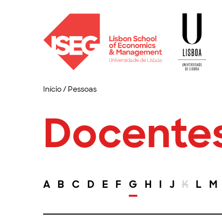
Início
/
Pessoas
Docente
A
B
C
D
E
F
G
H
I
J
K
L
M