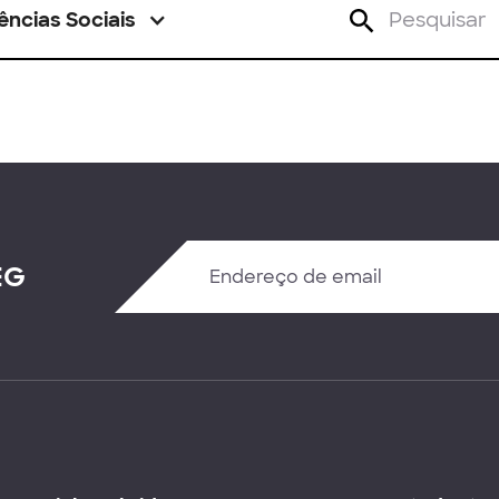
ências Sociais
EG