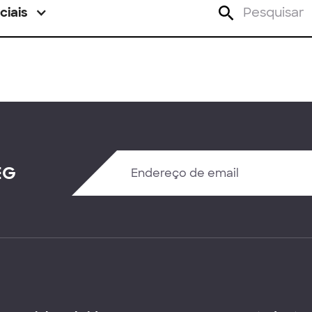
ciais
EG