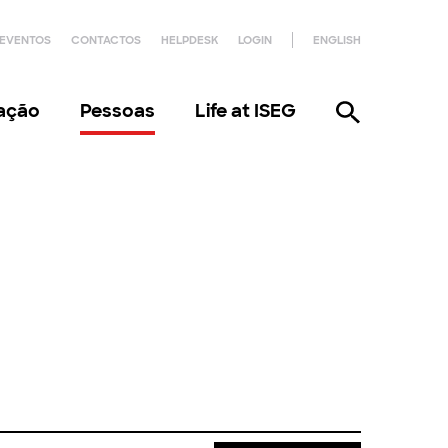
EVENTOS
CONTACTOS
HELPDESK
LOGIN
ENGLISH
gação
Pessoas
Life at ISEG