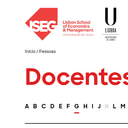
Início
/
Pessoas
Docente
A
B
C
D
E
F
G
H
I
J
K
L
M