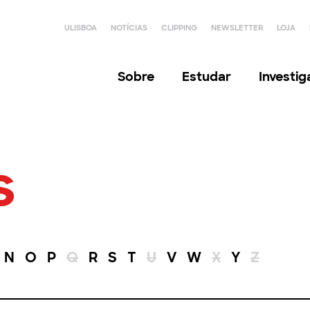
ULISBOA
NOTÍCIAS
CLIPPING
NEWSLETTER
LOJA
Sobre
Estudar
Investi
s
N
O
P
Q
R
S
T
U
V
W
X
Y
Z