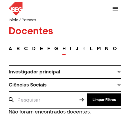
Início
/
Pessoas
Docentes
A
B
C
D
E
F
G
H
I
J
K
L
M
N
O
P
Investigador principal
Ciências Sociais
Limpar Filtros
Não foram encontrados docentes.