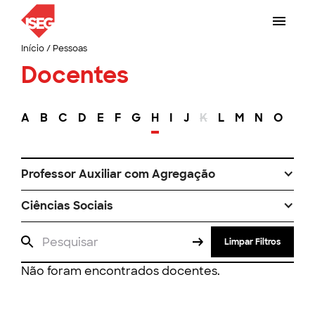
Início
/
Pessoas
Docentes
A
B
C
D
E
F
G
H
I
J
K
L
M
N
O
P
Professor Auxiliar com Agregação
Ciências Sociais
Limpar Filtros
Não foram encontrados docentes.