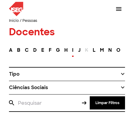
Início
/
Pessoas
Docentes
A
B
C
D
E
F
G
H
I
J
K
L
M
N
O
P
Tipo
Ciências Sociais
Limpar Filtros