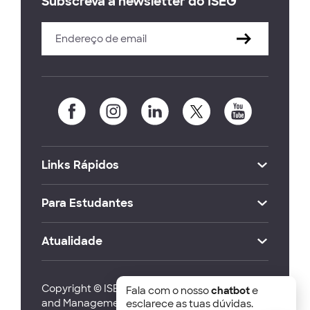
Subscreva a newsletter do ISEG
Links Rápidos
Para Estudantes
Atualidade
Copyright © ISEG Lisbon School of Economics
Fala com o nosso
chatbot
e
and Management 2026
esclarece as tuas dúvidas.