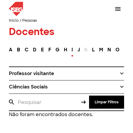
Início
/
Pessoas
Docentes
A
B
C
D
E
F
G
H
I
J
K
L
M
N
O
P
Professor visitante
Ciências Sociais
Limpar Filtros
Não foram encontrados docentes.