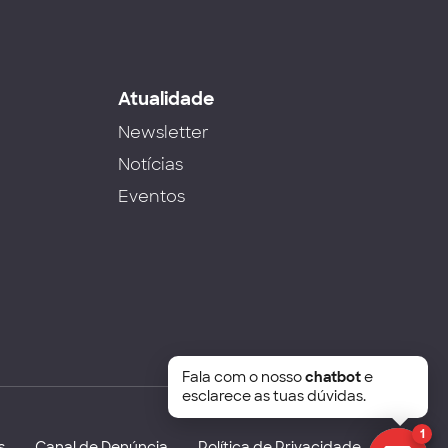
s
Atualidade
Newsletter
Notícias
Eventos
Fala com o nosso
chatbot
e
esclarece as tuas dúvidas.
1
s
Canal de Denúncia
Política de Privacidade