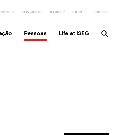
EVENTOS
CONTACTOS
HELPDESK
LOGIN
ENGLISH
gação
Pessoas
Life at ISEG