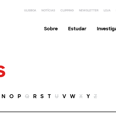
ULISBOA
NOTÍCIAS
CLIPPING
NEWSLETTER
LOJA
Sobre
Estudar
Investi
s
N
O
P
Q
R
S
T
U
V
W
X
Y
Z