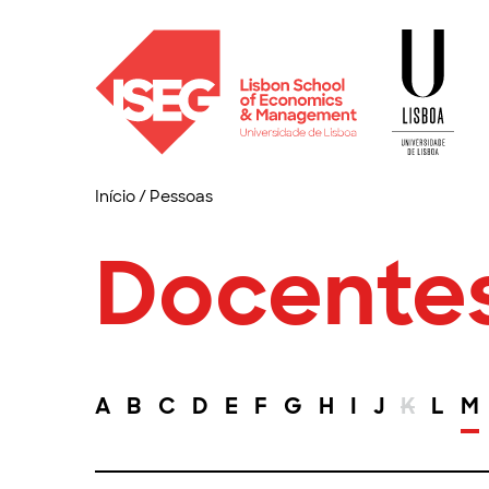
Início
/
Pessoas
Docente
A
B
C
D
E
F
G
H
I
J
K
L
M