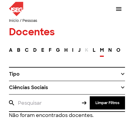
Início
/
Pessoas
Docentes
A
B
C
D
E
F
G
H
I
J
K
L
M
N
O
P
Tipo
Ciências Sociais
Limpar Filtros
Não foram encontrados docentes.