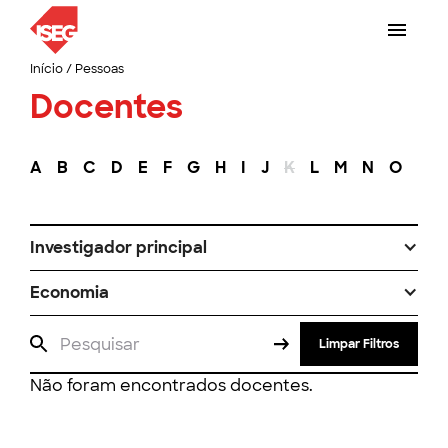
Início
/
Pessoas
Docentes
A
B
C
D
E
F
G
H
I
J
K
L
M
N
O
P
Investigador principal
Economia
Limpar Filtros
Não foram encontrados docentes.