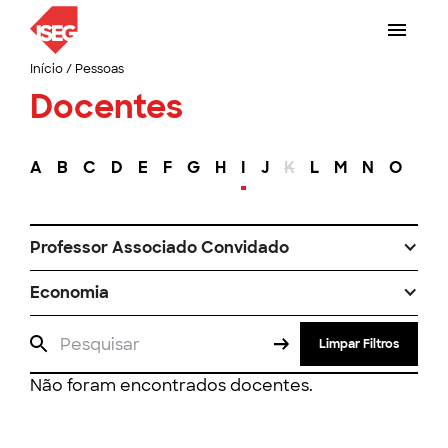
Início
/
Pessoas
Docentes
A
B
C
D
E
F
G
H
I
J
K
L
M
N
O
P
Professor Associado Convidado
Economia
Limpar Filtros
Não foram encontrados docentes.