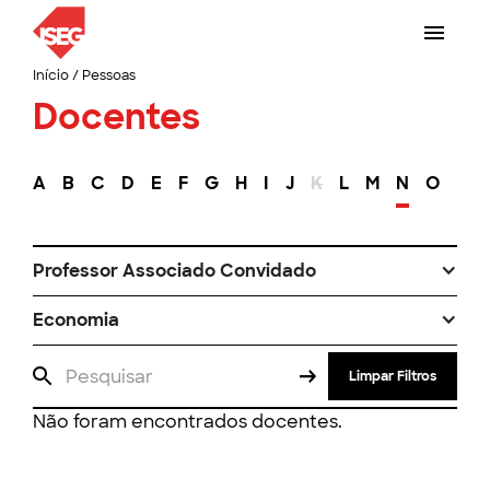
Início
/
Pessoas
Docentes
A
B
C
D
E
F
G
H
I
J
K
L
M
N
O
P
Professor Associado Convidado
Economia
Limpar Filtros
Não foram encontrados docentes.