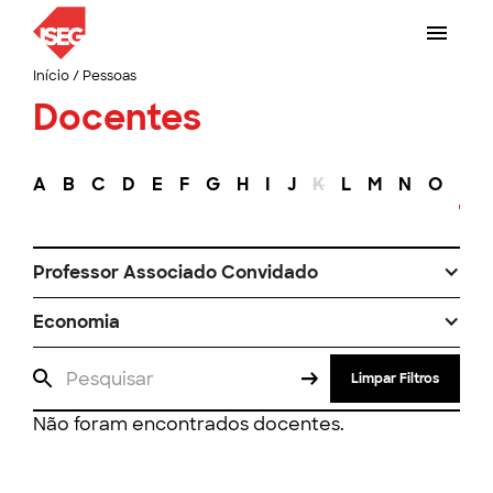
Início
/
Pessoas
Docentes
A
B
C
D
E
F
G
H
I
J
K
L
M
N
O
P
Professor Associado Convidado
Economia
Limpar Filtros
Não foram encontrados docentes.