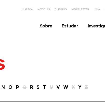
ULISBOA
NOTÍCIAS
CLIPPING
NEWSLETTER
LOJA
Sobre
Estudar
Investi
s
N
O
P
Q
R
S
T
U
V
W
X
Y
Z