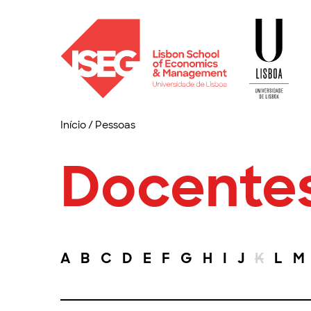
Início
/
Pessoas
Docente
A
B
C
D
E
F
G
H
I
J
K
L
M