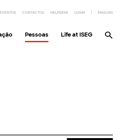
EVENTOS
CONTACTOS
HELPDESK
LOGIN
ENGLISH
gação
Pessoas
Life at ISEG