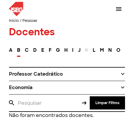
Início
/
Pessoas
Docentes
A
B
C
D
E
F
G
H
I
J
K
L
M
N
O
P
Professor Catedrático
Economia
Limpar Filtros
Não foram encontrados docentes.