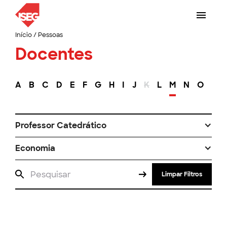
Início
/
Pessoas
Docentes
A
B
C
D
E
F
G
H
I
J
K
L
M
N
O
P
Professor Catedrático
Economia
Limpar Filtros