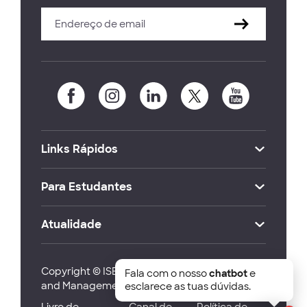
Links Rápidos
Para Estudantes
Atualidade
Copyright © ISEG Lisbon School of Economics
Fala com o nosso
chatbot
e
and Management 2026
esclarece as tuas dúvidas.