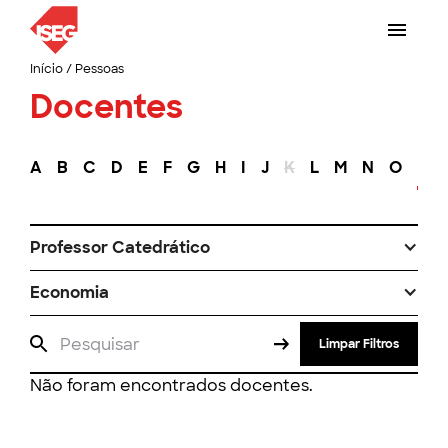
Início
/
Pessoas
Docentes
A
B
C
D
E
F
G
H
I
J
K
L
M
N
O
P
Professor Catedrático
Economia
Limpar Filtros
Não foram encontrados docentes.