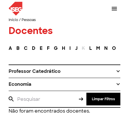
Início
/
Pessoas
Docentes
A
B
C
D
E
F
G
H
I
J
K
L
M
N
O
P
Professor Catedrático
Economia
Limpar Filtros
Não foram encontrados docentes.