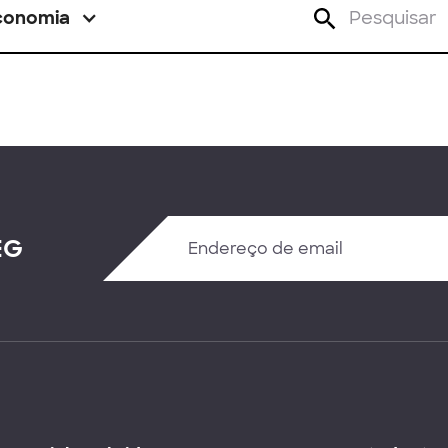
conomia
EG