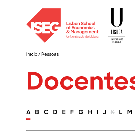
Início
/
Pessoas
Docente
A
B
C
D
E
F
G
H
I
J
K
L
M