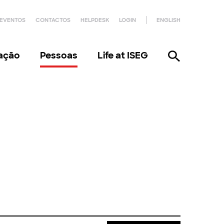
EVENTOS
CONTACTOS
HELPDESK
LOGIN
ENGLISH
gação
Pessoas
Life at ISEG