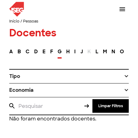
Início
/
Pessoas
Docentes
A
B
C
D
E
F
G
H
I
J
K
L
M
N
O
P
Tipo
Economia
Limpar Filtros
Não foram encontrados docentes.