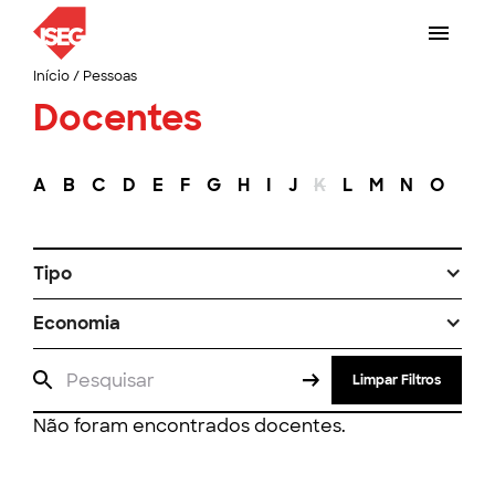
Início
/
Pessoas
Docentes
A
B
C
D
E
F
G
H
I
J
K
L
M
N
O
P
Tipo
Economia
Limpar Filtros
Não foram encontrados docentes.