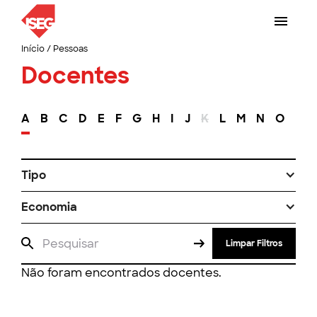
Início
/
Pessoas
Docentes
A
B
C
D
E
F
G
H
I
J
K
L
M
N
O
P
Tipo
Economia
Limpar Filtros
Não foram encontrados docentes.