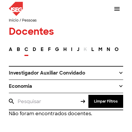
Início
/
Pessoas
Docentes
A
B
C
D
E
F
G
H
I
J
K
L
M
N
O
P
Investigador Auxiliar Convidado
Economia
Limpar Filtros
Não foram encontrados docentes.