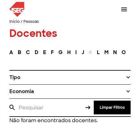
Início
/
Pessoas
Docentes
A
B
C
D
E
F
G
H
I
J
K
L
M
N
O
P
Tipo
Economia
Limpar Filtros
Não foram encontrados docentes.