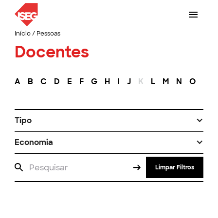
Início
/
Pessoas
Docentes
A
B
C
D
E
F
G
H
I
J
K
L
M
N
O
P
Tipo
Economia
Limpar Filtros