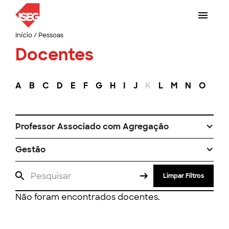
Início
/
Pessoas
Docentes
A
B
C
D
E
F
G
H
I
J
K
L
M
N
O
P
Professor Associado com Agregação
Gestão
Limpar Filtros
Não foram encontrados docentes.