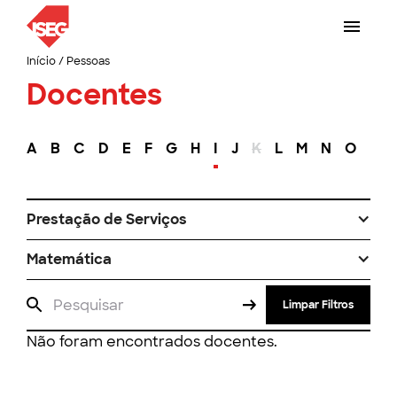
Início
/
Pessoas
Docentes
A
B
C
D
E
F
G
H
I
J
K
L
M
N
O
P
Prestação de Serviços
Matemática
Limpar Filtros
Não foram encontrados docentes.