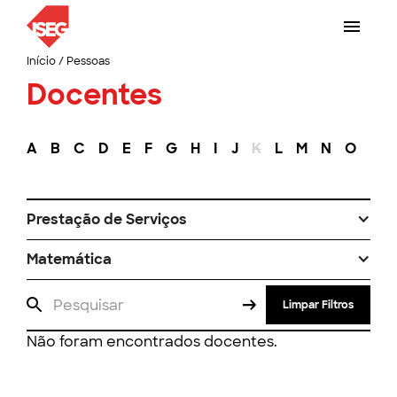
Início
/
Pessoas
Docentes
A
B
C
D
E
F
G
H
I
J
K
L
M
N
O
P
Prestação de Serviços
Matemática
Limpar Filtros
Não foram encontrados docentes.