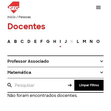
Início
/
Pessoas
Docentes
A
B
C
D
E
F
G
H
I
J
K
L
M
N
O
P
Professor Associado
Matemática
Limpar Filtros
Não foram encontrados docentes.