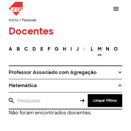
Início
/
Pessoas
Docentes
A
B
C
D
E
F
G
H
I
J
K
L
M
N
O
P
Professor Associado com Agregação
Matemática
Limpar Filtros
Não foram encontrados docentes.