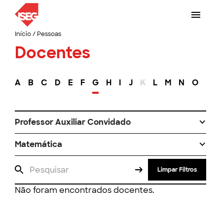
Início
/
Pessoas
Docentes
A
B
C
D
E
F
G
H
I
J
K
L
M
N
O
P
Professor Auxiliar Convidado
Matemática
Limpar Filtros
Não foram encontrados docentes.