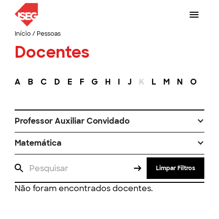
Início
/
Pessoas
Docentes
A
B
C
D
E
F
G
H
I
J
K
L
M
N
O
P
Professor Auxiliar Convidado
Matemática
Limpar Filtros
Não foram encontrados docentes.