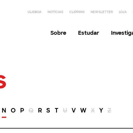
ULISBOA
NOTÍCIAS
CLIPPING
NEWSLETTER
LOJA
Sobre
Estudar
Investi
s
N
O
P
Q
R
S
T
U
V
W
X
Y
Z