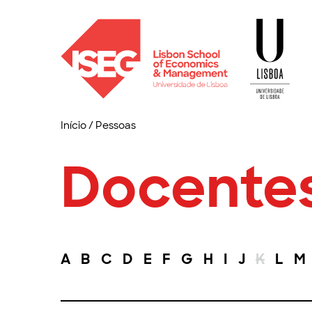
Início
/
Pessoas
Docente
A
B
C
D
E
F
G
H
I
J
K
L
M