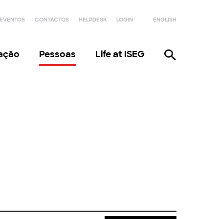
EVENTOS
CONTACTOS
HELPDESK
LOGIN
ENGLISH
gação
Pessoas
Life at ISEG