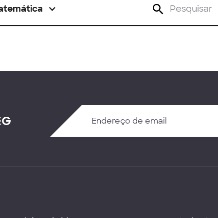
atemática
EG