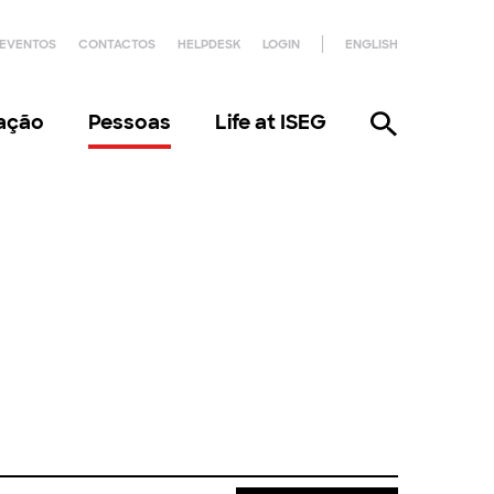
EVENTOS
CONTACTOS
HELPDESK
LOGIN
ENGLISH
gação
Pessoas
Life at ISEG