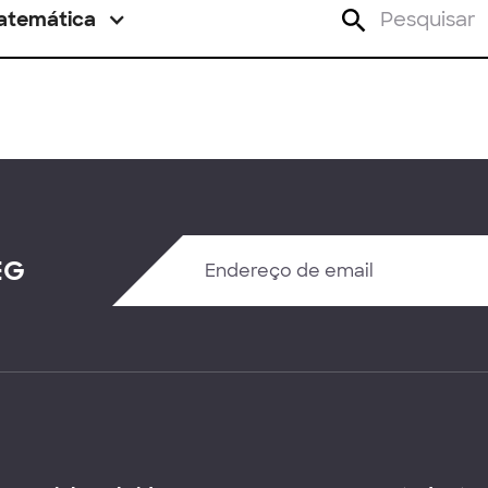
atemática
EG