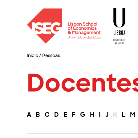
Início
/
Pessoas
Docente
A
B
C
D
E
F
G
H
I
J
K
L
M