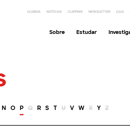
ULISBOA
NOTÍCIAS
CLIPPING
NEWSLETTER
LOJA
Sobre
Estudar
Investi
s
N
O
P
Q
R
S
T
U
V
W
X
Y
Z