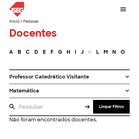
Início
/
Pessoas
Docentes
A
B
C
D
E
F
G
H
I
J
K
L
M
N
O
P
Professor Catedrático Visitante
Matemática
Limpar Filtros
Não foram encontrados docentes.