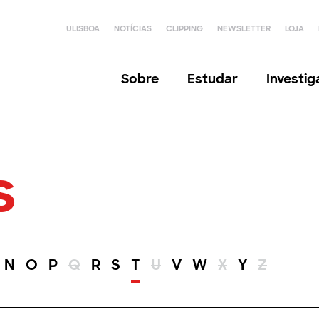
ULISBOA
NOTÍCIAS
CLIPPING
NEWSLETTER
LOJA
Sobre
Estudar
Investi
s
N
O
P
Q
R
S
T
U
V
W
X
Y
Z