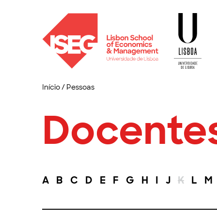
Início
/
Pessoas
Docente
A
B
C
D
E
F
G
H
I
J
K
L
M