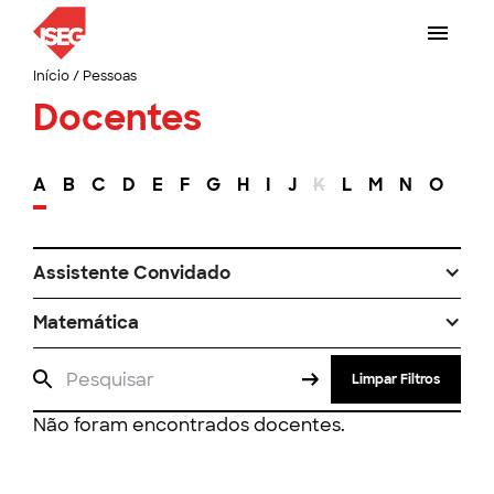
Início
/
Pessoas
Docentes
A
B
C
D
E
F
G
H
I
J
K
L
M
N
O
P
Assistente Convidado
Matemática
Limpar Filtros
Não foram encontrados docentes.