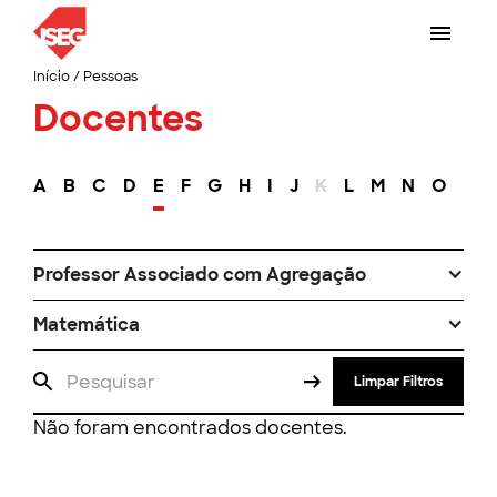
Início
/
Pessoas
Docentes
A
B
C
D
E
F
G
H
I
J
K
L
M
N
O
P
Professor Associado com Agregação
Matemática
Limpar Filtros
Não foram encontrados docentes.