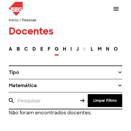
Início
/
Pessoas
Docentes
A
B
C
D
E
F
G
H
I
J
K
L
M
N
O
P
Tipo
Matemática
Limpar Filtros
Não foram encontrados docentes.