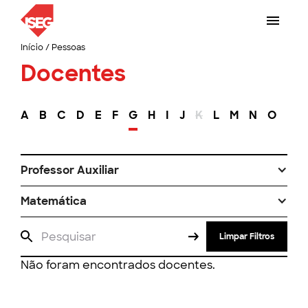
Início
/
Pessoas
Docentes
A
B
C
D
E
F
G
H
I
J
K
L
M
N
O
P
Professor Auxiliar
Matemática
Limpar Filtros
Não foram encontrados docentes.