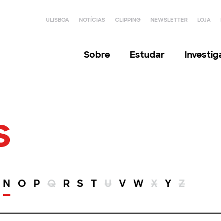
ULISBOA
NOTÍCIAS
CLIPPING
NEWSLETTER
LOJA
Sobre
Estudar
Investi
s
N
O
P
Q
R
S
T
U
V
W
X
Y
Z