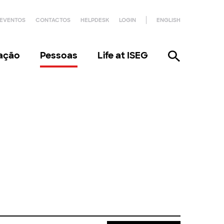
EVENTOS
CONTACTOS
HELPDESK
LOGIN
ENGLISH
gação
Pessoas
Life at ISEG