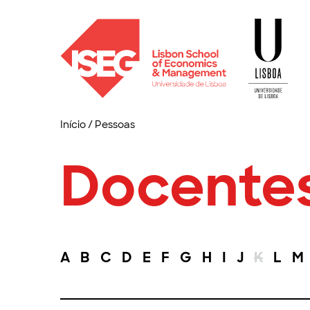
Início
/
Pessoas
Docente
A
B
C
D
E
F
G
H
I
J
K
L
M