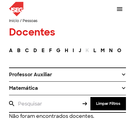
Início
/
Pessoas
Docentes
A
B
C
D
E
F
G
H
I
J
K
L
M
N
O
P
Professor Auxiliar
Matemática
Limpar Filtros
Não foram encontrados docentes.