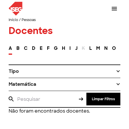
Início
/
Pessoas
Docentes
A
B
C
D
E
F
G
H
I
J
K
L
M
N
O
P
Tipo
Matemática
Limpar Filtros
Não foram encontrados docentes.