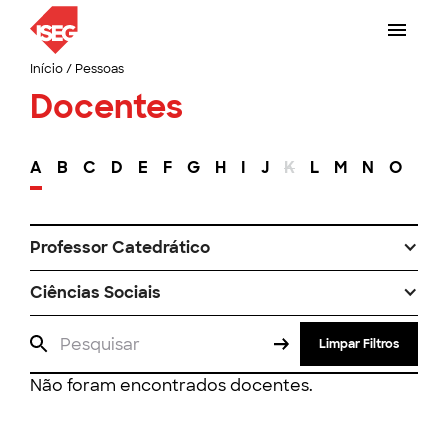
Início
/
Pessoas
Docentes
A
B
C
D
E
F
G
H
I
J
K
L
M
N
O
P
Professor Catedrático
Ciências Sociais
Limpar Filtros
Não foram encontrados docentes.