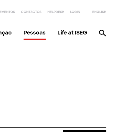
EVENTOS
CONTACTOS
HELPDESK
LOGIN
ENGLISH
gação
Pessoas
Life at ISEG