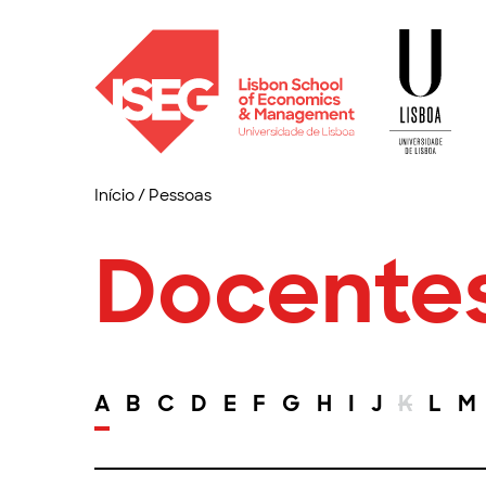
Início
/
Pessoas
Docente
A
B
C
D
E
F
G
H
I
J
K
L
M