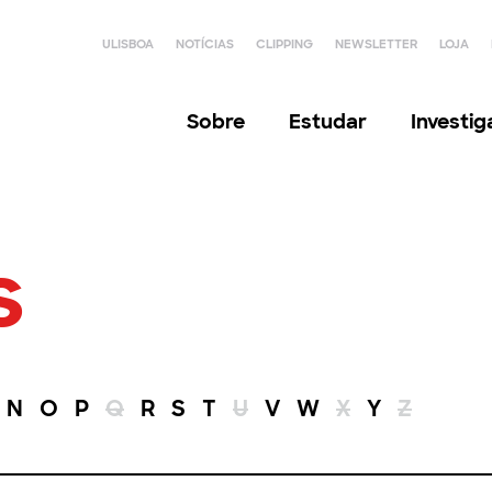
ULISBOA
NOTÍCIAS
CLIPPING
NEWSLETTER
LOJA
Sobre
Estudar
Investi
s
N
O
P
Q
R
S
T
U
V
W
X
Y
Z