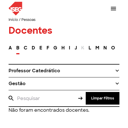
Início
/
Pessoas
Docentes
A
B
C
D
E
F
G
H
I
J
K
L
M
N
O
P
Professor Catedrático
Gestão
Limpar Filtros
Não foram encontrados docentes.