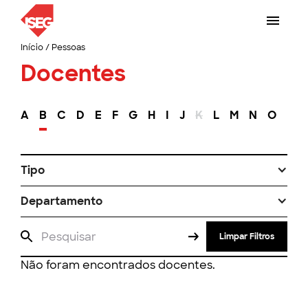
Início
/
Pessoas
Docentes
A
B
C
D
E
F
G
H
I
J
K
L
M
N
O
P
Tipo
Departamento
Limpar Filtros
Não foram encontrados docentes.